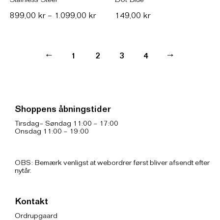
Stainless Steel
Dot Blue
899,00
kr
–
1.099,00
kr
149,00
kr
←
1
2
3
4
→
Shoppens åbningstider
Tirsdag– Søndag 11:00 – 17:00
Onsdag 11:00 – 19:00
OBS: Bemærk venligst at webordrer først bliver afsendt efter
nytår.
Kontakt
Ordrupgaard