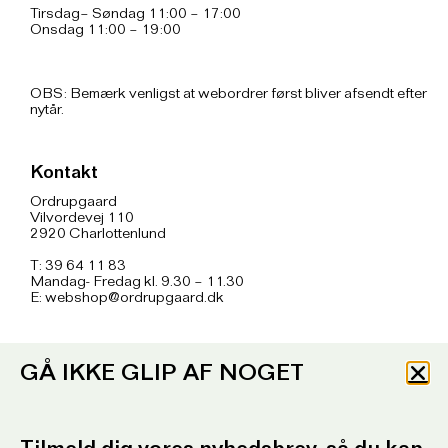
Tirsdag– Søndag 11:00 – 17:00
Onsdag 11:00 – 19:00
OBS: Bemærk venligst at webordrer først bliver afsendt efter
nytår.
Kontakt
Ordrupgaard
Vilvordevej 110
2920 Charlottenlund
T: 39 64 11 83
Mandag- Fredag kl. 9.30 – 11.30
E:
webshop@ordrupgaard.dk
Info
GÅ IKKE GLIP AF NOGET
Handelsbetingelser
Tilgængelighedserklæring
Privatlivspolitik