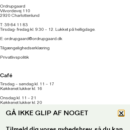
Ordrupgaard
Vilvordevej 110
2920 Charlottenlund
T: 39 64 11 83
Tirsdag- fredag kl. 9.30 – 12. Lukket på helligdage.
E:
ordrupgaard@ordrupgaard.dk
Tilgængelighedserklæring
Privatlivspolitik
Café
Tirsdag – søndag kl. 11 – 17
Køkkenet lukker kl. 16
Onsdag kl. 11 – 21
Køkkenet lukker kl. 20
Om caféen
her
GÅ IKKE GLIP AF NOGET
T: 93 96 99 61
Telefontid: Tirsdag – fredag