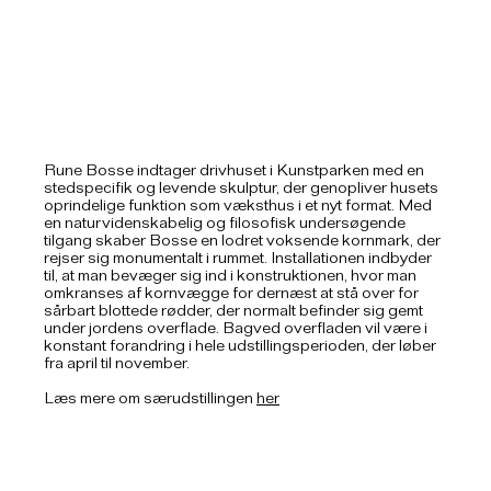
Rune Bosse indtager drivhuset i Kunstparken med en
stedspecifik og levende skulptur, der genopliver husets
oprindelige funktion som væksthus i et nyt format. Med
en naturvidenskabelig og filosofisk undersøgende
tilgang skaber Bosse en lodret voksende kornmark, der
rejser sig monumentalt i rummet. Installationen indbyder
til, at man bevæger sig ind i konstruktionen, hvor man
omkranses af kornvægge for dernæst at stå over for
sårbart blottede rødder, der normalt befinder sig gemt
under jordens overflade. Bagved overfladen vil være i
konstant forandring i hele udstillingsperioden, der løber
fra april til november.
Læs mere om særudstillingen
her