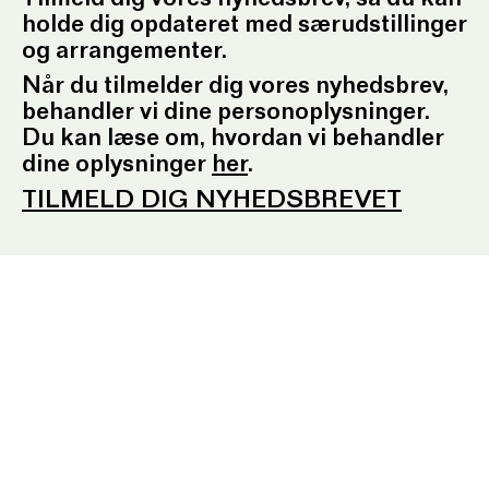
Tilmeld dig vores nyhedsbrev, så du kan
kl. 10.30-12.30 og kl. 16.30-17.30
holde dig opdateret med særudstillinger
E:
ordrupgaard.mondrups@outlook.d
k
og arrangementer.
Når du tilmelder dig vores nyhedsbrev,
Presserum
behandler vi dine personoplysninger.
Du kan læse om, hvordan vi behandler
Pressemeddelelser
Pressebilleder
dine oplysninger
her
.
Presseansvarlig
Fotobestilling
TILMELD DIG NYHEDSBREVET
Sociale medier
Facebook
Instagram
YouTube
Tilmeld nyhedsbrev
EN