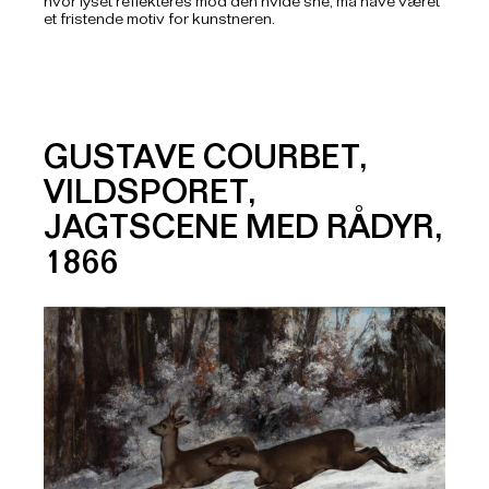
hvor lyset reflekteres mod den hvide sne, må have været
et fristende motiv for kunstneren.
GUSTAVE COURBET,
VILDSPORET,
JAGTSCENE MED RÅDYR,
1866