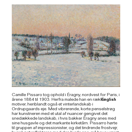
Camille Pissaro tog ophold i Éragny, nordvest for Paris, i
English
årene 1884 til 1903. Herfra malede han en række
motiver, heriblandt også et vinterlandskab i
Ordrupgaards eje. Med vibrerende, korte penselstrøg
har kunstneren med et utal af nuancer gengivet det
snedækkede landskab, i hvis bakker Éragny anes med
sine husgavle og det markante kirketårn. Pissarro hørte
til gruppen af impressionister, og det tindrende frostvejr,