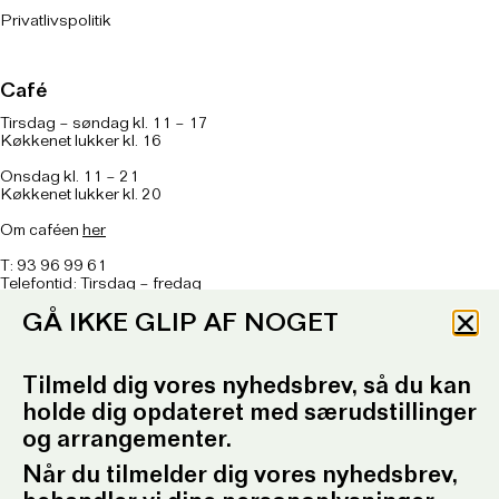
Privatlivspolitik
Café
Tirsdag – søndag kl. 11 – 17
Køkkenet lukker kl. 16
Onsdag kl. 11 – 21
Køkkenet lukker kl. 20
Om caféen
her
T: 93 96 99 61
Telefontid: Tirsdag – fredag
kl. 10.30-12.30 og kl. 16.30-17.30
GÅ IKKE GLIP AF NOGET
E:
ordrupgaard.mondrups@outlook.d
k
Tilmeld dig vores nyhedsbrev, så du kan
Presserum
holde dig opdateret med særudstillinger
og arrangementer.
Pressemeddelelser
Pressebilleder
Når du tilmelder dig vores nyhedsbrev,
Presseansvarlig
Fotobestilling