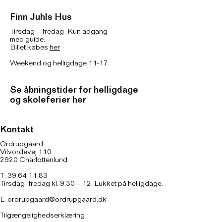
Finn Juhls Hus
Tirsdag – fredag: Kun adgang
med guide.
Billet købes
her
Weekend og helligdage 11-17.
Se åbningstider for helligdage
og skoleferier her
Kontakt
Ordrupgaard
Vilvordevej 110
2920 Charlottenlund
T: 39 64 11 83
Tirsdag- fredag kl. 9.30 – 12. Lukket på helligdage.
E:
ordrupgaard@ordrupgaard.dk
Tilgængelighedserklæring