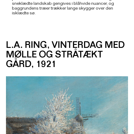
sneklædte landskab gengives i blåhvide nuancer, og
baggrundens træer trækker lange skygger over den
isklædte sø.
L.A. RING, VINTERDAG MED
MØLLE OG STRÅTÆKT
GÅRD, 1921