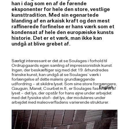
han i dag som en af de førende
eksponenter for hele den store, vestlige
kunsttradition. Med sin egenartede
blanding af en arkaisk kraft og den mest
raffinerede forfinelse er hans værk som et
kondensat af hele den europæiske kunsts
historie. Det er et værk, man ikke kan
undgå at blive grebet af.
Særligt interessant er det at se Soulages i forhold til
Ordrupgaards egen samling af impressionistisk kunst.
Ingen, der beskæftiger sig med det 19. århundredes
franske kunst, kan undgå at se Soulages’ værk i
forlængelse af dette maleris grundlæggende
udfordring – at skildre lyset. Som sine store forgængere,
English
Gauguin, Manet, Courbet m.fl., er Soulages fascineret af
lyset – det lys, der opstår for hans øjne under arbejdet
med det fysiske stof– det lys, der moduleres under
arbejdet med maleoverfladens varierende strukturer.