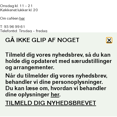
Onsdag kl. 11 – 21
Køkkenet lukker kl. 20
Om caféen
her
T: 93 96 99 61
Telefontid: Tirsdag – fredag
kl. 10.30-12.30 og kl. 16.30-17.30
GÅ IKKE GLIP AF NOGET
E:
ordrupgaard.mondrups@outlook.d
k
Tilmeld dig vores nyhedsbrev, så du kan
Presserum
holde dig opdateret med særudstillinger
og arrangementer.
Pressemeddelelser
Pressebilleder
Når du tilmelder dig vores nyhedsbrev,
Presseansvarlig
Fotobestilling
behandler vi dine personoplysninger.
Du kan læse om, hvordan vi behandler
Sociale medier
dine oplysninger
her
.
Facebook
TILMELD DIG NYHEDSBREVET
Instagram
YouTube
Tilmeld nyhedsbrev