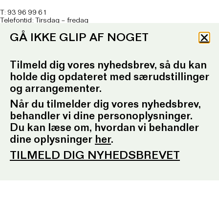
T: 93 96 99 61
Telefontid: Tirsdag – fredag
kl. 10.30-12.30 og kl. 16.30-17.30
GÅ IKKE GLIP AF NOGET
E:
ordrupgaard.mondrups@outlook.d
k
Tilmeld dig vores nyhedsbrev, så du kan
Presserum
holde dig opdateret med særudstillinger
og arrangementer.
Pressemeddelelser
Pressebilleder
Når du tilmelder dig vores nyhedsbrev,
Presseansvarlig
Fotobestilling
behandler vi dine personoplysninger.
Du kan læse om, hvordan vi behandler
Sociale medier
dine oplysninger
her
.
Facebook
TILMELD DIG NYHEDSBREVET
Instagram
YouTube
Tilmeld nyhedsbrev
EN