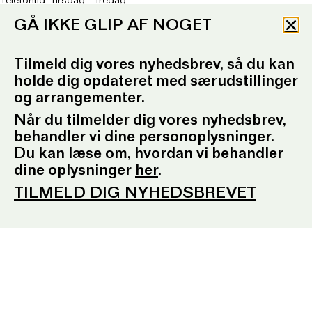
Telefontid: Tirsdag – fredag
kl. 10.30-12.30 og kl. 16.30-17.30
GÅ IKKE GLIP AF NOGET
E:
ordrupgaard.mondrups@outlook.d
k
Tilmeld dig vores nyhedsbrev, så du kan
Presserum
holde dig opdateret med særudstillinger
og arrangementer.
Pressemeddelelser
Pressebilleder
Når du tilmelder dig vores nyhedsbrev,
Presseansvarlig
Fotobestilling
behandler vi dine personoplysninger.
Du kan læse om, hvordan vi behandler
Sociale medier
dine oplysninger
her
.
Facebook
TILMELD DIG NYHEDSBREVET
Instagram
YouTube
Tilmeld nyhedsbrev
EN