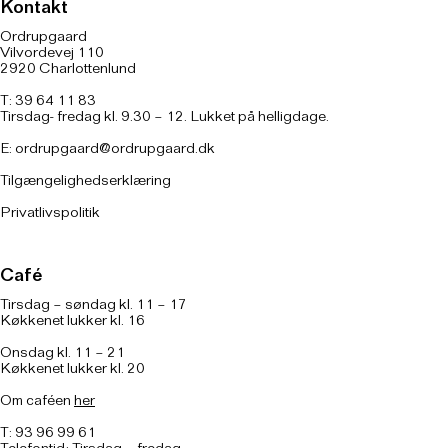
Kontakt
Ordrupgaard
Vilvordevej 110
2920 Charlottenlund
T: 39 64 11 83
Tirsdag- fredag kl. 9.30 – 12. Lukket på helligdage.
E:
ordrupgaard@ordrupgaard.dk
Tilgængelighedserklæring
Privatlivspolitik
Café
Tirsdag – søndag kl. 11 – 17
Køkkenet lukker kl. 16
Onsdag kl. 11 – 21
Køkkenet lukker kl. 20
Om caféen
her
T: 93 96 99 61