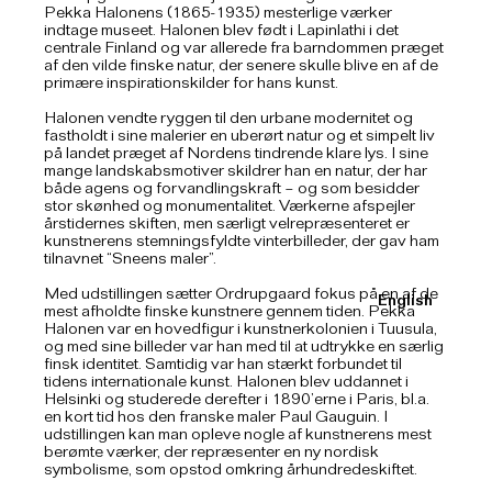
Pekka Halonens (1865-1935) mesterlige værker
indtage museet. Halonen blev født i Lapinlathi i det
centrale Finland og var allerede fra barndommen præget
af den vilde finske natur, der senere skulle blive en af de
primære inspirationskilder for hans kunst.
Halonen vendte ryggen til den urbane modernitet og
fastholdt i sine malerier en uberørt natur og et simpelt liv
på landet præget af Nordens tindrende klare lys. I sine
mange landskabsmotiver skildrer han en natur, der har
både agens og forvandlingskraft – og som besidder
stor skønhed og monumentalitet. Værkerne afspejler
årstidernes skiften, men særligt velrepræsenteret er
kunstnerens stemningsfyldte vinterbilleder, der gav ham
tilnavnet “Sneens maler”.
Med udstillingen sætter Ordrupgaard fokus på en af de
English
mest afholdte finske kunstnere gennem tiden. Pekka
Halonen var en hovedfigur i kunstnerkolonien i Tuusula,
og med sine billeder var han med til at udtrykke en særlig
finsk identitet. Samtidig var han stærkt forbundet til
tidens internationale kunst. Halonen blev uddannet i
Helsinki og studerede derefter i 1890’erne i Paris, bl.a.
en kort tid hos den franske maler Paul Gauguin. I
udstillingen kan man opleve nogle af kunstnerens mest
berømte værker, der repræsenter en ny nordisk
symbolisme, som opstod omkring århundredeskiftet.