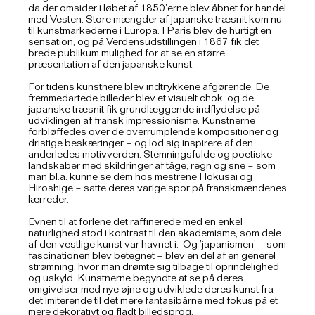
da der omsider i løbet af 1850’erne blev åbnet for handel
med Vesten. Store mængder af japanske træsnit kom nu
til kunstmarkederne i Europa. I Paris blev de hurtigt en
sensation, og på Verdensudstillingen i 1867 fik det
brede publikum mulighed for at se en større
præsentation af den japanske kunst.
For tidens kunstnere blev indtrykkene afgørende. De
fremmedartede billeder blev et visuelt chok, og de
japanske træsnit fik grundlæggende indflydelse på
udviklingen af fransk impressionisme. Kunstnerne
forbløffedes over de overrumplende kompositioner og
dristige beskæringer – og lod sig inspirere af den
anderledes motivverden. Stemningsfulde og poetiske
landskaber med skildringer af tåge, regn og sne – som
man bl.a. kunne se dem hos mestrene Hokusai og
Hiroshige – satte deres varige spor på franskmændenes
lærreder.
Evnen til at forlene det raffinerede med en enkel
naturlighed stod i kontrast til den akademisme, som dele
af den vestlige kunst var havnet i. Og ’japanismen’ – som
fascinationen blev betegnet – blev en del af en generel
strømning, hvor man drømte sig tilbage til oprindelighed
og uskyld. Kunstnerne begyndte at se på deres
omgivelser med nye øjne og udviklede deres kunst fra
det imiterende til det mere fantasibårne med fokus på et
mere dekorativt og fladt billedsprog.