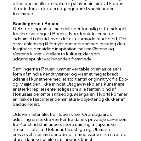
billedidéer mellem to kulturer på hver sin side af kloden –
til trods for, at de som udgangspunkt var hinanden
fremmede.
Samlingerne i Rouen
Det store, japanske materiale, der for nylig er fremdraget
fra flere samlinger i Rouen i Nordfrankrig, er netop
indsamlet i den tid, hvor dette kulturmøde fandt sted. Det
giver anledning til fornyet opmærksomhed omkring den
frugtbare, gensidige inspiration mellem Østens og
Vestens kunst – mellem to kulturer, der som
udgangspunkt var hinanden fremmede.
Samlingerne i Rouen rummer veritable overraskelser i
form af mindre kendt værker og viser et meget bredt
udsnit af kunstnere med et stort antal originaltryk fra Edo-
og Meiji-tiden. Ikke mindst Utagawa-skolens kunstnere
er stærkt repræsenteret ligesom alle femten bind af
Hokusais berømte skitsebog,
Manga’
en. Hvortil kommer
en række fascinerende miniature-objekter og dukker af
traditionel art.
Udover materialet fra Rouen viser Ordrupgaards
udstilling en række værker fra dansk privateje såvel som
fra Kunstindistrimuseets store samling af japanske
træsnit – bl.a. af Hokusai, Hiroshige og Utamaro –
erhvervet i samme periode, bl.a. med værker fra en af de
store, danske samlere af japansk kunst,