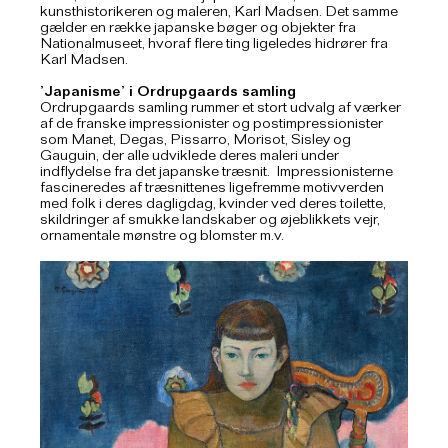
kunsthistorikeren og maleren, Karl Madsen. Det samme
gælder en række japanske bøger og objekter fra
Nationalmuseet, hvoraf flere ting ligeledes hidrører fra
Karl Madsen.
’Japanisme’ i Ordrupgaards samling
Ordrupgaards samling rummer et stort udvalg af værker
af de franske impressionister og postimpressionister
som Manet, Degas, Pissarro, Morisot, Sisley og
Gauguin, der alle udviklede deres maleri under
indflydelse fra det japanske træsnit. Impressionisterne
fascineredes af træsnittenes ligefremme motivverden
med folk i deres dagligdag, kvinder ved deres toilette,
skildringer af smukke landskaber og øjeblikkets vejr,
ornamentale mønstre og blomster m.v.