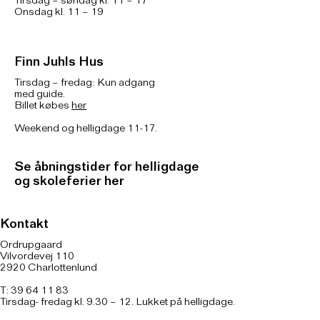
Tirsdag – søndag kl. 11 – 17
Onsdag kl. 11 – 19
Finn Juhls Hus
Tirsdag – fredag: Kun adgang
med guide.
Billet købes
her
Weekend og helligdage 11-17.
Se åbningstider for helligdage
og skoleferier her
Kontakt
Ordrupgaard
Vilvordevej 110
2920 Charlottenlund
T: 39 64 11 83
Tirsdag- fredag kl. 9.30 – 12. Lukket på helligdage.