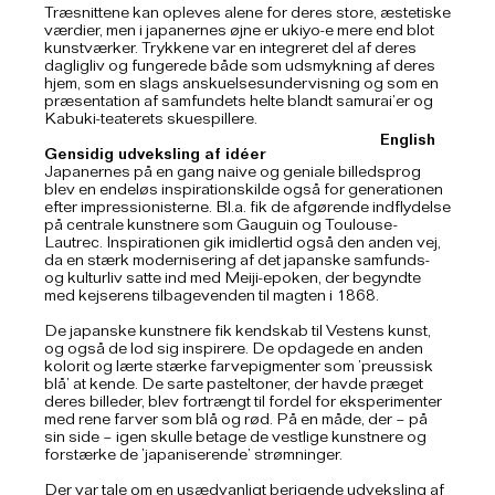
Træsnittene kan opleves alene for deres store, æstetiske
værdier, men i japanernes øjne er ukiyo-e mere end blot
kunstværker. Trykkene var en integreret del af deres
dagligliv og fungerede både som udsmykning af deres
hjem, som en slags anskuelsesundervisning og som en
præsentation af samfundets helte blandt samurai’er og
Kabuki-teaterets skuespillere.
English
Gensidig udveksling af idéer
Japanernes på en gang naive og geniale billedsprog
blev en endeløs inspirationskilde også for generationen
efter impressionisterne. Bl.a. fik de afgørende indflydelse
på centrale kunstnere som Gauguin og Toulouse-
Lautrec. Inspirationen gik imidlertid også den anden vej,
da en stærk modernisering af det japanske samfunds-
og kulturliv satte ind med Meiji-epoken, der begyndte
med kejserens tilbagevenden til magten i 1868.
De japanske kunstnere fik kendskab til Vestens kunst,
og også de lod sig inspirere. De opdagede en anden
kolorit og lærte stærke farvepigmenter som ’preussisk
blå’ at kende. De sarte pasteltoner, der havde præget
deres billeder, blev fortrængt til fordel for eksperimenter
med rene farver som blå og rød. På en måde, der – på
sin side – igen skulle betage de vestlige kunstnere og
forstærke de ’japaniserende’ strømninger.
Der var tale om en usædvanligt berigende udveksling af