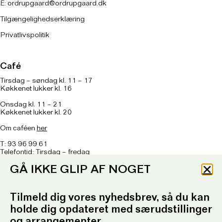
E:
ordrupgaard@ordrupgaard.dk
Tilgængelighedserklæring
Privatlivspolitik
Café
Tirsdag – søndag kl. 11 – 17
Køkkenet lukker kl. 16
Onsdag kl. 11 – 21
Køkkenet lukker kl. 20
Om caféen
her
T: 93 96 99 61
Telefontid: Tirsdag – fredag
kl. 10.30-12.30 og kl. 16.30-17.30
GÅ IKKE GLIP AF NOGET
E:
ordrupgaard.mondrups@outlook.d
k
Tilmeld dig vores nyhedsbrev, så du kan
Presserum
holde dig opdateret med særudstillinger