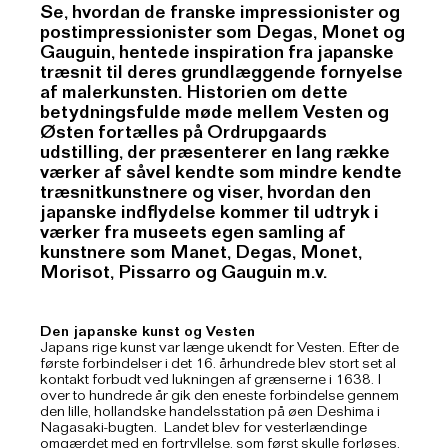
Se, hvordan de franske impressionister og
postimpressionister som Degas, Monet og
Gauguin, hentede inspiration fra japanske
træsnit til deres grundlæggende fornyelse
af malerkunsten. Historien om dette
betydningsfulde møde mellem Vesten og
Østen fortælles på Ordrupgaards
udstilling, der præsenterer en lang række
værker af såvel kendte som mindre kendte
træsnitkunstnere og viser, hvordan den
japanske indflydelse kommer til udtryk i
værker fra museets egen samling af
kunstnere som Manet, Degas, Monet,
Morisot, Pissarro og Gauguin m.v.
Den japanske kunst og Vesten
Japans rige kunst var længe ukendt for Vesten. Efter de
første forbindelser i det 16. århundrede blev stort set al
kontakt forbudt ved lukningen af grænserne i 1638. I
over to hundrede år gik den eneste forbindelse gennem
den lille, hollandske handelsstation på øen Deshima i
Nagasaki-bugten. Landet blev for vesterlændinge
omgærdet med en fortryllelse, som først skulle forløses,