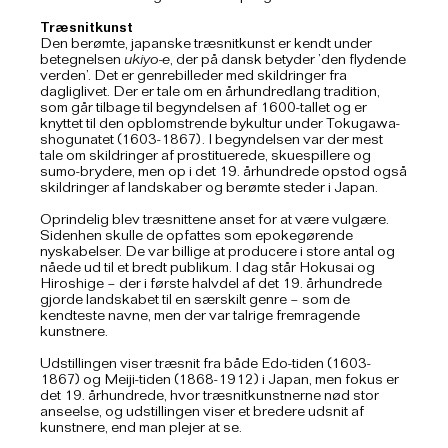
Træsnitkunst
Den berømte, japanske træsnitkunst er kendt under
betegnelsen
ukiyo-e
, der på dansk betyder ’den flydende
verden’. Det er genrebilleder med skildringer fra
dagliglivet. Der er tale om en århundredlang tradition,
som går tilbage til begyndelsen af 1600-tallet og er
knyttet til den opblomstrende bykultur under Tokugawa-
shogunatet (1603-1867). I begyndelsen var der mest
tale om skildringer af prostituerede, skuespillere og
sumo-brydere, men op i det 19. århundrede opstod også
skildringer af landskaber og berømte steder i Japan.
Oprindelig blev træsnittene anset for at være vulgære.
Sidenhen skulle de opfattes som epokegørende
nyskabelser. De var billige at producere i store antal og
nåede ud til et bredt publikum. I dag står Hokusai og
Hiroshige – der i første halvdel af det 19. århundrede
gjorde landskabet til en særskilt genre – som de
kendteste navne, men der var talrige fremragende
kunstnere.
Udstillingen viser træsnit fra både Edo-tiden (1603-
1867) og Meiji-tiden (1868-1912) i Japan, men fokus er
det 19. århundrede, hvor træsnitkunstnerne nød stor
anseelse, og udstillingen viser et bredere udsnit af
kunstnere, end man plejer at se.