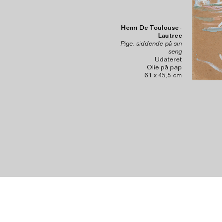
Henri De Toulouse-
Lautrec
Pige, siddende på sin
seng
Udateret
Olie på pap
61 x 45,5 cm