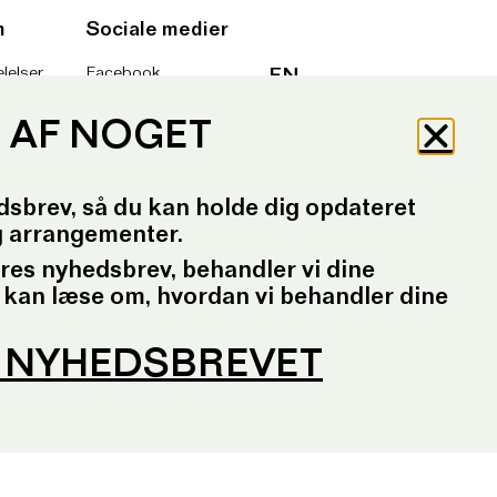
m
Sociale medier
lelser
Facebook
EN
er
Instagram
lig
YouTube
g
Tilmeld nyhedsbrev
P AF NOGET
dsbrev, så du kan holde dig opdateret
g arrangementer.
ores nyhedsbrev, behandler vi dine
 kan læse om, hvordan vi behandler dine
G NYHEDSBREVET