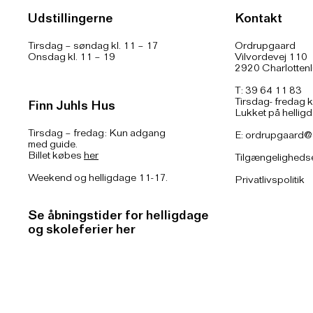
Udstillingerne
Kontakt
Tirsdag – søndag kl. 11 – 17
Ordrupgaard
Onsdag kl. 11 – 19
Vilvordevej 110
2920 Charlotten
T: 39 64 11 83
Tirsdag- fredag k
Finn Juhls Hus
Lukket på hellig
Tirsdag – fredag: Kun adgang
E:
ordrupgaard@
med guide.
Billet købes
her
Tilgængeligheds
Weekend og helligdage 11-17.
Privatlivspolitik
Se åbningstider for helligdage
og skoleferier her