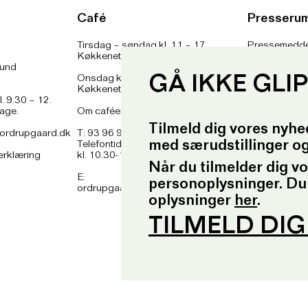
Café
Presseru
Tirsdag – søndag kl. 11 – 17
Pressemedde
Køkkenet lukker kl. 16
Pressebilled
lund
Presseansvar
Onsdag kl. 11 – 21
Fotobestillin
GÅ IKKE GLI
Køkkenet lukker kl. 20
l. 9.30 – 12.
dage.
Om caféen
her
Tilmeld dig vores nyhe
ordrupgaard.dk
T: 93 96 99 61
med særudstillinger o
Telefontid: Tirsdag – fredag
erklæring
kl. 10.30-12.30 og kl. 16.30-17.30
Når du tilmelder dig v
E:
personoplysninger. Du
ordrupgaard.mondrups@outlook.d
k
oplysninger
her
.
TILMELD DI