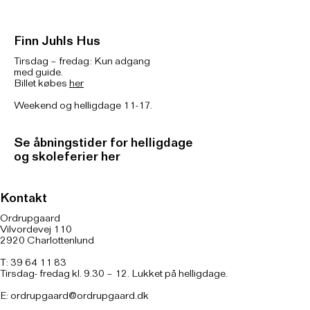
Finn Juhls Hus
Tirsdag – fredag: Kun adgang
med guide.
Billet købes
her
Weekend og helligdage 11-17.
Se åbningstider for helligdage
og skoleferier her
Kontakt
Ordrupgaard
Vilvordevej 110
2920 Charlottenlund
T: 39 64 11 83
Tirsdag- fredag kl. 9.30 – 12. Lukket på helligdage.
E:
ordrupgaard@ordrupgaard.dk