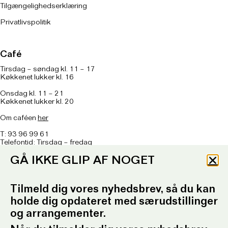
Tilgængelighedserklæring
Privatlivspolitik
Café
Tirsdag – søndag kl. 11 – 17
Køkkenet lukker kl. 16
Onsdag kl. 11 – 21
Køkkenet lukker kl. 20
Om caféen
her
T: 93 96 99 61
Telefontid: Tirsdag – fredag
kl. 10.30-12.30 og kl. 16.30-17.30
GÅ IKKE GLIP AF NOGET
E:
ordrupgaard.mondrups@outlook.d
k
Tilmeld dig vores nyhedsbrev, så du kan
Presserum
holde dig opdateret med særudstillinger
og arrangementer.
Pressemeddelelser
Pressebilleder