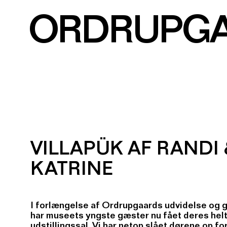
ORDRUPG
VILLAPÜK AF RANDI 
KATRINE
I forlængelse af Ordrupgaards udvidelse og 
har museets yngste gæster nu fået deres hel