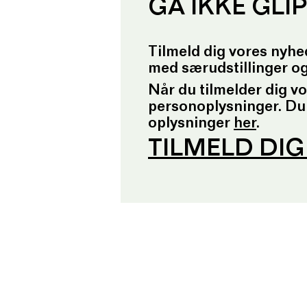
GÅ IKKE GLI
Tilmeld dig vores nyhe
med særudstillinger o
Når du tilmelder dig v
personoplysninger. Du
oplysninger
her
.
TILMELD DI