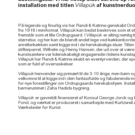
udstillingssal. Vi har netop slået dørene op f
installation med titlen
Villapük
af kunstnerduo
På legende og finurlig vis har Randi & Katrine genskabt Or
fra 1918 i miniformat.
Villapük
kan bedst beskrives som et st
fremstår som et lille Ordrupgaard. I
Villapük
er alting nemlig
størrelse, og her kan de blandt andet lege ved køkkenbordet
anretterkøkken samt kigge ind i de herskabelige stuer. Titlen 
stifterparret, Wilhelm og Henny Hansen, der ud over at vær
kunstsamlere var lidenskabeligt engagerede i tidens kunst
Villapük
har Randi & Katrine skabt en eventyrverden, der spe
som er fuld af overraskelser.
Villapük
henvender sig primært til de 3-10 årige, men børn og 
velkomne til at kigge ind i den fantasifulde og fabulerende in
for nye forestillinger om Ordrupgaards herskabshjem. Install
børnerummet i Zaha Hadids bygning.
Villapük
er gavmildt finansieret af Konsul George Jorck og
Fond, og værket er produceret i samarbejde med Kurtzweil
Værksteder for Kunst.