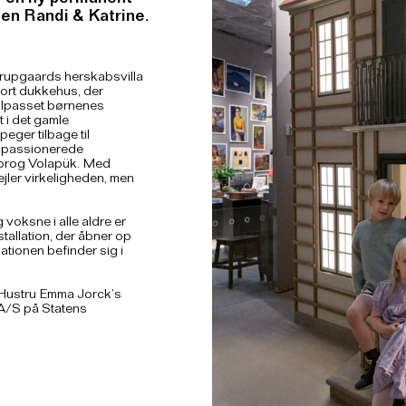
or en ny permanent
en Randi & Katrine.
drupgaards herskabsvilla
ort dukkehus, der
 tilpasset børnenes
 i det gamle
peger tilbage til
e passionerede
sprog Volapük. Med
jler virkeligheden, men
voksne i alle aldre er
stallation, der åbner op
ationen befinder sig i
 Hustru Emma Jorck’s
 A/S på Statens