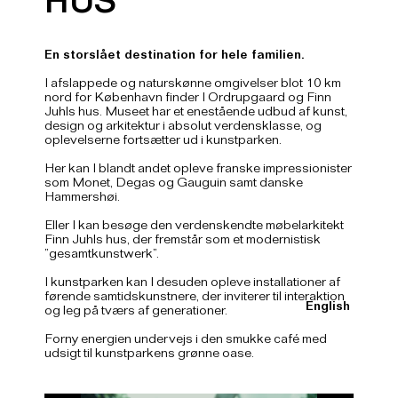
HUS
En storslået destination for hele familien.
I afslappede og naturskønne omgivelser blot 10 km
nord for København finder I Ordrupgaard og Finn
Juhls hus. Museet har et enestående udbud af kunst,
design og arkitektur i absolut verdensklasse, og
oplevelserne fortsætter ud i kunstparken.
Her kan I blandt andet opleve franske impressionister
som Monet, Degas og Gauguin samt danske
Hammershøi.
Eller I kan besøge den verdenskendte møbelarkitekt
Finn Juhls hus, der fremstår som et modernistisk
”gesamtkunstwerk”.
I kunstparken kan I desuden opleve installationer af
førende samtidskunstnere, der inviterer til interaktion
English
og leg på tværs af generationer.
Forny energien undervejs i den smukke café med
udsigt til kunstparkens grønne oase.