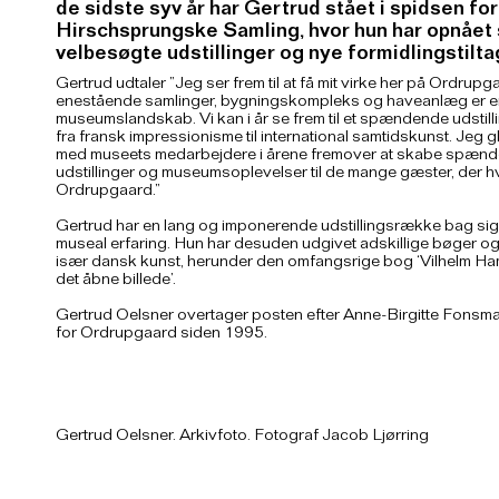
de sidste syv år har Gertrud stået i spidsen fo
Hirschsprungske Samling, hvor hun har opnået
velbesøgte udstillinger og nye formidlingstilta
Gertrud udtaler ”Jeg ser frem til at få mit virke her på Ordrup
enestående samlinger, bygningskompleks og haveanlæg er en
museumslandskab. Vi kan i år se frem til et spændende udsti
fra fransk impressionisme til international samtidskunst. Jeg g
med museets medarbejdere i årene fremover at skabe spænd
udstillinger og museumsoplevelser til de mange gæster, der h
Ordrupgaard.”
Gertrud har en lang og imponerende udstillingsrække bag sig,
museal erfaring. Hun har desuden udgivet adskillige bøger og
især dansk kunst, herunder den omfangsrige bog ‘Vilhelm Ha
det åbne billede’.
Gertrud Oelsner overtager posten efter Anne-Birgitte Fonsmar
for Ordrupgaard siden 1995.
Gertrud Oelsner. Arkivfoto. Fotograf Jacob Ljørring