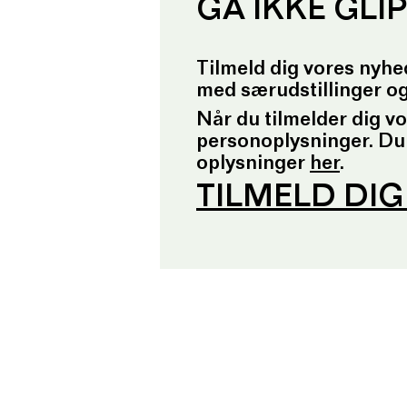
GÅ IKKE GLI
Tilmeld dig vores nyhe
med særudstillinger o
Når du tilmelder dig v
personoplysninger. Du
oplysninger
her
.
TILMELD DI