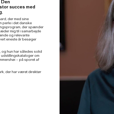
r Den
 stor succes med
g.
gaard, der med sine
 perle i det danske
llingsprogram, der spænder
læder mig til i samarbejde
ende og relevante
vert eneste år besøger
 og hun har således solid
 udstillingskataloger om
mmershøi – på sporet af
k, der har været direktør