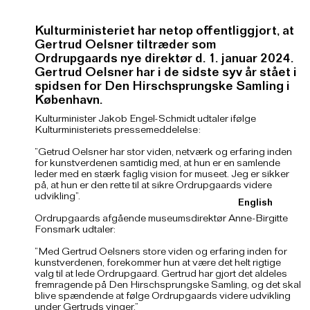
Kulturministeriet har netop offentliggjort, at
Gertrud Oelsner tiltræder som
Ordrupgaards nye direktør d. 1. januar 2024.
Gertrud Oelsner har i de sidste syv år stået i
spidsen for Den Hirschsprungske Samling i
København.
Kulturminister Jakob Engel-Schmidt udtaler ifølge
Kulturministeriets pressemeddelelse:
”Getrud Oelsner har stor viden, netværk og erfaring inden
for kunstverdenen samtidig med, at hun er en samlende
leder med en stærk faglig vision for museet. Jeg er sikker
på, at hun er den rette til at sikre Ordrupgaards videre
udvikling”.
English
Ordrupgaards afgående museumsdirektør Anne-Birgitte
Fonsmark udtaler:
”Med Gertrud Oelsners store viden og erfaring inden for
kunstverdenen, forekommer hun at være det helt rigtige
valg til at lede Ordrupgaard. Gertrud har gjort det aldeles
fremragende på Den Hirschsprungske Samling, og det skal
blive spændende at følge Ordrupgaards videre udvikling
under Gertruds vinger.”