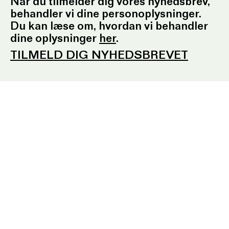
Telefontid: Tirsdag – fredag
Når du tilmelder dig vores nyhedsbrev,
kl. 10.30-12.30 og kl. 16.30-17.30
behandler vi dine personoplysninger.
E:
ordrupgaard.mondrups@outlook.d
k
Du kan læse om, hvordan vi behandler
dine oplysninger
her
.
TILMELD DIG NYHEDSBREVET
Presserum
Pressemeddelelser
Pressebilleder
Presseansvarlig
Fotobestilling
Sociale medier
Facebook
Instagram
YouTube
Tilmeld nyhedsbrev
EN