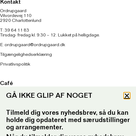
Kontakt
Ordrupgaard
Vilvordevej 110
2920 Charlottenlund
T: 39 64 11 83
Tirsdag- fredag kl. 9.30 – 12. Lukket på helligdage.
E:
ordrupgaard@ordrupgaard.dk
Tilgængelighedserklæring
Privatlivspolitik
Café
Tirsdag – søndag kl. 11 – 17
GÅ IKKE GLIP AF NOGET
Køkkenet lukker kl. 16
Onsdag kl. 11 – 21
Køkkenet lukker kl. 20
Tilmeld dig vores nyhedsbrev, så du kan
holde dig opdateret med særudstillinger
Om caféen
her
og arrangementer.
T: 93 96 99 61