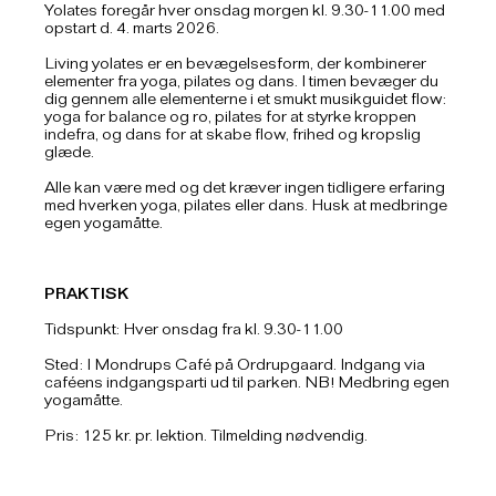
Yolates foregår hver onsdag morgen kl. 9.30-11.00 med
opstart d. 4. marts 2026.
Living yolates er en bevægelsesform, der kombinerer
elementer fra yoga, pilates og dans. I timen bevæger du
dig gennem alle elementerne i et smukt musikguidet flow:
yoga for balance og ro, pilates for at styrke kroppen
indefra, og dans for at skabe flow, frihed og kropslig
glæde.
Alle kan være med og det kræver ingen tidligere erfaring
med hverken yoga, pilates eller dans. Husk at medbringe
egen yogamåtte.
PRAKTISK
Tidspunkt: Hver onsdag fra kl. 9.30-11.00
Sted: I Mondrups Café på Ordrupgaard. Indgang via
caféens indgangsparti ud til parken. NB! Medbring egen
yogamåtte.
Pris: 125 kr. pr. lektion. Tilmelding nødvendig.