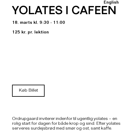
English
YOLATES I CAFEEN
18. marts kl. 9:30 - 11:00
125 kr. pr. lektion
Køb Billet
Ordrupgaard inviterer indenfor til ugentlig yolates – en
rolig start for dagen for både krop og sind. Efter yolates
serveres surdejsbrød med smør og ost, samt kaffe.