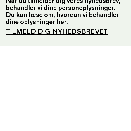
Telefontid: Tirsdag – fredag
Når du tilmelder dig vores nyhedsbrev,
kl. 10.30-12.30 og kl. 16.30-17.30
behandler vi dine personoplysninger.
E:
ordrupgaard.mondrups@outlook.d
k
Du kan læse om, hvordan vi behandler
dine oplysninger
her
.
TILMELD DIG NYHEDSBREVET
Presserum
Pressemeddelelser
Pressebilleder
Presseansvarlig
Fotobestilling
Sociale medier
Facebook
Instagram
YouTube
Tilmeld nyhedsbrev
EN