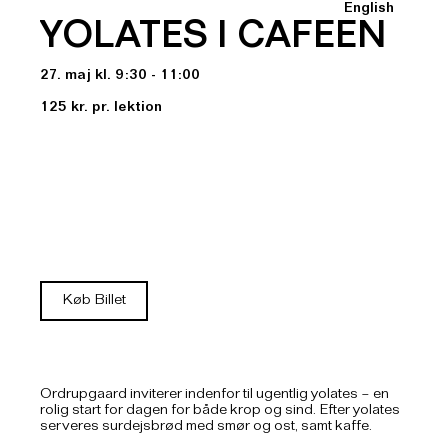
English
YOLATES I CAFEEN
27. maj kl. 9:30 - 11:00
125 kr. pr. lektion
Køb Billet
Ordrupgaard inviterer indenfor til ugentlig yolates – en
rolig start for dagen for både krop og sind. Efter yolates
serveres surdejsbrød med smør og ost, samt kaffe.