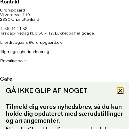
Kontakt
Ordrupgaard
Vilvordevej 110
2920 Charlottenlund
T: 39 64 11 83
Tirsdag- fredag kl. 9.30 – 12. Lukket på helligdage.
E:
ordrupgaard@ordrupgaard.dk
Tilgængelighedserklæring
Privatlivspolitik
Café
Tirsdag – søndag kl. 11 – 17
GÅ IKKE GLIP AF NOGET
Køkkenet lukker kl. 16
Onsdag kl. 11 – 21
Køkkenet lukker kl. 20
Tilmeld dig vores nyhedsbrev, så du kan
holde dig opdateret med særudstillinger
Om caféen
her
og arrangementer.
T: 93 96 99 61