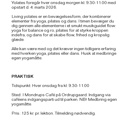
Yolates foregår hver onsdag morgen kl. 9.30-11.00 med
opstart d. 4. marts 2026.
Living yolates er en bevægelsesform, der kombinerer
elementer fra yoga, pilates og dans. I timen bevæger du
dig gennem alle elementerne i et smukt musikguidet flow:
yoga for balance og ro, pilates for at styrke kroppen
indefra, og dans for at skabe flow, frihed og kropslig
glæde.
Alle kan være med og det kræver ingen tidligere erfaring
med hverken yoga, pilates eller dans. Husk at medbringe
egen yogamåtte.
PRAKTISK
Tidspunkt: Hver onsdag fra kl. 9.30-11.00
Sted: I Mondrups Café på Ordrupgaard. Indgang via
caféens indgangsparti ud til parken. NB! Medbring egen
yogamåtte.
Pris: 125 kr. pr. lektion. Tilmelding nødvendig.