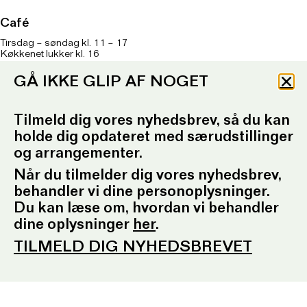
Café
Tirsdag – søndag kl. 11 – 17
Køkkenet lukker kl. 16
Onsdag kl. 11 – 21
GÅ IKKE GLIP AF NOGET
Køkkenet lukker kl. 20
Om caféen
her
Tilmeld dig vores nyhedsbrev, så du kan
T: 93 96 99 61
holde dig opdateret med særudstillinger
Telefontid: Tirsdag – fredag
og arrangementer.
kl. 10.30-12.30 og kl. 16.30-17.30
Når du tilmelder dig vores nyhedsbrev,
E:
ordrupgaard.mondrups@outlook.d
k
behandler vi dine personoplysninger.
Du kan læse om, hvordan vi behandler
Presserum
dine oplysninger
her
.
Pressemeddelelser
TILMELD DIG NYHEDSBREVET
Pressebilleder
Presseansvarlig
Fotobestilling
Sociale medier