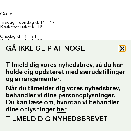
Café
Tirsdag – søndag kl. 11 – 17
Køkkenet lukker kl. 16
Onsdag kl. 11 – 21
Køkkenet lukker kl. 20
GÅ IKKE GLIP AF NOGET
Om caféen
her
T: 93 96 99 61
Tilmeld dig vores nyhedsbrev, så du kan
Telefontid: Tirsdag – fredag
kl. 10.30-12.30 og kl. 16.30-17.30
holde dig opdateret med særudstillinger
og arrangementer.
E:
ordrupgaard.mondrups@outlook.d
k
Når du tilmelder dig vores nyhedsbrev,
behandler vi dine personoplysninger.
Presserum
Du kan læse om, hvordan vi behandler
Pressemeddelelser
dine oplysninger
her
.
Pressebilleder
Presseansvarlig
TILMELD DIG NYHEDSBREVET
Fotobestilling