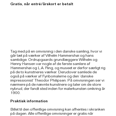
Gratis, når entré/årskort er betalt
Tag med på en omvisning i den danske samling, hvor vi
går tæt på værker af Vilhelm Hammershøi og hans
samtidige. Ordrupgaards grundlæggere Wilhelm og
Henny Hansen var nogle af de første samlere af
Hammershøi og L.A. Ring, og museet er derfor særligt rig
på de to kunstneres værker. Derudover samlede de
også på værker af Fynbomalerne og den ’danske
impressionist’ Theodor Philipsen. På omvisningen ser vi
nærmere på de nævnte kunstnere og taler om de store
nybrud, der fandt sted inden for malerkunsten omkring år
1900.
Praktisk information
Billet til den offentlige omvisning kan afhentes i skranken
på dagen. Alle offentlige omvisninger er gratis når