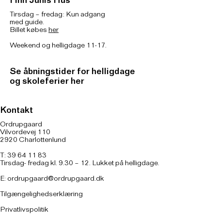
Finn Juhls Hus
Tirsdag – fredag: Kun adgang
med guide.
Billet købes
her
Weekend og helligdage 11-17.
Se åbningstider for helligdage
og skoleferier her
Kontakt
Ordrupgaard
Vilvordevej 110
2920 Charlottenlund
T: 39 64 11 83
Tirsdag- fredag kl. 9.30 – 12. Lukket på helligdage.
E:
ordrupgaard@ordrupgaard.dk
Tilgængelighedserklæring
Privatlivspolitik