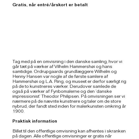
Gratis, når entré/årskort er betalt
Tag med på en omvisning i den danske samling, hvor vi
går tæt på værker af Vilhelm Hammershøi og hans
samtidige. Ordrupgaards grundlæggere Wilhelm og
Henny Hansen var nogle af de første samlere af
Hammershøi og L.A. Ring, og museet er derfor særligt rig
på de to kunstneres værker. Derudover samlede de
også på værker af Fynbomalerne og den ’danske
impressionist’ Theodor Philipsen. På omvisningen ser vi
nærmere på de nævnte kunstnere og taler om de store
nybrud, der fandt sted inden for malerkunsten omkring år
1900.
Praktisk information
Billet til den offentlige omvisning kan afhentes i skranken
på dagen. Alle offentlige omvisninger er gratis når