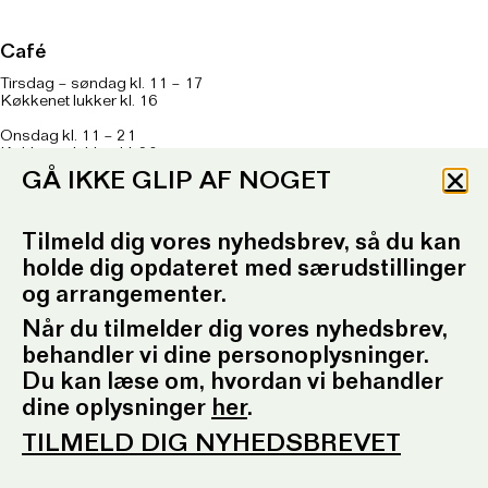
Café
Tirsdag – søndag kl. 11 – 17
Køkkenet lukker kl. 16
Onsdag kl. 11 – 21
Køkkenet lukker kl. 20
GÅ IKKE GLIP AF NOGET
Om caféen
her
T: 93 96 99 61
Tilmeld dig vores nyhedsbrev, så du kan
Telefontid: Tirsdag – fredag
kl. 10.30-12.30 og kl. 16.30-17.30
holde dig opdateret med særudstillinger
og arrangementer.
E:
ordrupgaard.mondrups@outlook.d
k
Når du tilmelder dig vores nyhedsbrev,
behandler vi dine personoplysninger.
Presserum
Du kan læse om, hvordan vi behandler
Pressemeddelelser
dine oplysninger
her
.
Pressebilleder
Presseansvarlig
TILMELD DIG NYHEDSBREVET
Fotobestilling