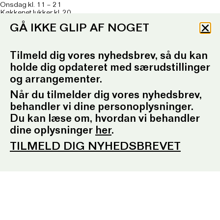
Onsdag kl. 11 – 21
Køkkenet lukker kl. 20
GÅ IKKE GLIP AF NOGET
Om caféen
her
T: 93 96 99 61
Telefontid: Tirsdag – fredag
Tilmeld dig vores nyhedsbrev, så du kan
kl. 10.30-12.30 og kl. 16.30-17.30
holde dig opdateret med særudstillinger
E:
ordrupgaard.mondrups@outlook.d
k
og arrangementer.
Når du tilmelder dig vores nyhedsbrev,
behandler vi dine personoplysninger.
Presserum
Du kan læse om, hvordan vi behandler
Pressemeddelelser
Pressebilleder
dine oplysninger
her
.
Presseansvarlig
Fotobestilling
TILMELD DIG NYHEDSBREVET
Sociale medier
Facebook
Instagram
YouTube
Tilmeld nyhedsbrev