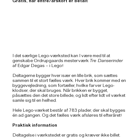
Gratis, når entré/årskort er betalt
I det særlige Lego-værksted kan I være med til at
genskabe Ordrupgaards mesterværk
Tre Danserinder
af Edgar Degas – i Lego!
Deltagerne bygger hver især en lille brik, som sættes
sammen til et stort fælles værk. Hver brik kommer med en
byggevejledning, som fortæller, hvilke farver Lego-
klodser, der skal bruges. Når brikken er bygget,
påsættes den det store billede, og lidt efter lidt vil værket
samle sig til en helhed.
Hele Lego-værket består af 783 plader, der skal bygges
én ad gangen. Og det fælles værk afsløres til efteråret!
Praktisk information
Deltagelse i værkstedet er gratis og kræver ikke billet.