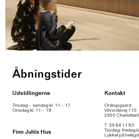
Åbningstider
Udstillingerne
Kontakt
Tirsdag – søndag kl. 11 – 17
Ordrupgaard
Onsdag kl. 11 – 19
Vilvordevej 110
2920 Charlotten
T: 39 64 11 83
Tirsdag- fredag k
Finn Juhls Hus
Lukket på hellig