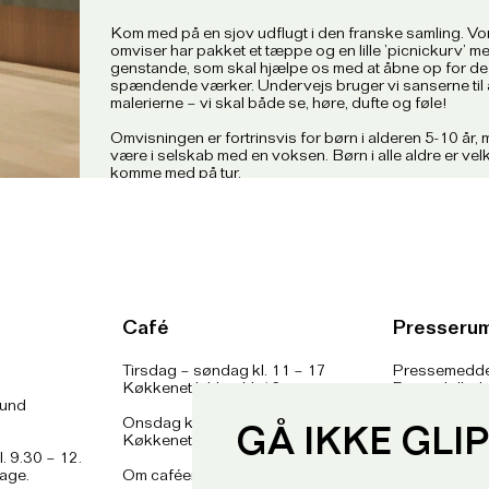
Kom med på en sjov udflugt i den franske samling. V
omviser har pakket et tæppe og en lille ’picnickurv’ m
genstande, som skal hjælpe os med at åbne op for de
spændende værker. Undervejs bruger vi sanserne til 
malerierne – vi skal både se, høre, dufte og føle!
Omvisningen er fortrinsvis for børn i alderen 5-10 år,
være i selskab med en voksen. Børn i alle aldre er velk
komme med på tur.
Praktisk information
Billet til omvisningen kan afhentes i skranken på dagen
offentlige omvisninger er gratis når entreen er betalt, 
loft for antal deltagere ved de offentlige omvisninger
have billet for at deltage.
Café
Presseru
Vi mødes i museets foyer. Kom gerne 10 minutter før.
Bemærk: De offentlige omvisninger er et tilbud for mi
Tirsdag – søndag kl. 11 – 17
Pressemedde
eller enkeltpersoner. Hvis I er en større gruppe som ø
Køkkenet lukker kl. 16
Pressebilled
omvisning skal I henvende jer til museets booking om 
lund
Presseansvar
omvisning. Læs mere
her
.
Onsdag kl. 11 – 21
Fotobestillin
GÅ IKKE GLI
Køkkenet lukker kl. 20
l. 9.30 – 12.
dage.
Om caféen
her