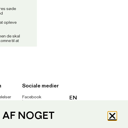
ores søde
ed
at opleve
 men de skal
omne til at
. Alle
men der er et
 og man skal
m
Sociale medier
ndre grupper
lelser
Facebook
EN
nsker en
er
Instagram
en privat
lig
YouTube
g
Tilmeld nyhedsbrev
P AF NOGET