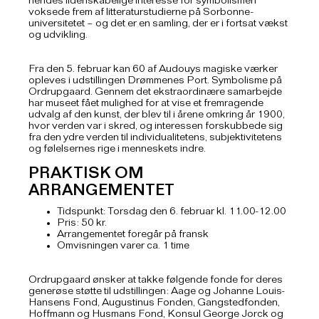
hendes lidenskabelige interesse for symbolismen
voksede frem af litteraturstudierne på Sorbonne-
universitetet – og det er en samling, der er i fortsat vækst
og udvikling.
Fra den 5. februar kan 60 af Audouys magiske værker
opleves i udstillingen
Drømmenes Port. Symbolisme
på
Ordrupgaard. Gennem det ekstraordinære samarbejde
har museet fået mulighed for at vise et fremragende
udvalg af den kunst, der blev til i årene omkring år 1900,
hvor verden var i skred, og interessen forskubbede sig
fra den ydre verden til individualitetens, subjektivitetens
og følelsernes rige i menneskets indre.
PRAKTISK OM
ARRANGEMENTET
Tidspunkt: Torsdag den 6. februar kl. 11.00-12.00
Pris: 50 kr.
Arrangementet foregår på fransk
Omvisningen varer ca. 1 time
Ordrupgaard ønsker at takke følgende fonde for deres
generøse støtte til udstillingen: Aage og Johanne Louis-
Hansens Fond, Augustinus Fonden, Gangstedfonden,
Hoffmann og Husmans Fond, Konsul George Jorck og