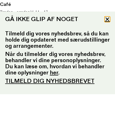
Café
Tirsdag – søndag kl. 11 – 17
Køkkenet lukker kl. 16
GÅ IKKE GLIP AF NOGET
Onsdag kl. 11 – 21
Køkkenet lukker kl. 20
Tilmeld dig vores nyhedsbrev, så du kan
Om caféen
her
holde dig opdateret med særudstillinger
T: 93 96 99 61
og arrangementer.
Telefontid: Tirsdag – fredag
kl. 10.30-12.30 og kl. 16.30-17.30
Når du tilmelder dig vores nyhedsbrev,
behandler vi dine personoplysninger.
E:
ordrupgaard.mondrups@outlook.d
k
Du kan læse om, hvordan vi behandler
dine oplysninger
her
.
Presserum
TILMELD DIG NYHEDSBREVET
Pressemeddelelser
Pressebilleder
Presseansvarlig
Fotobestilling
Sociale medier