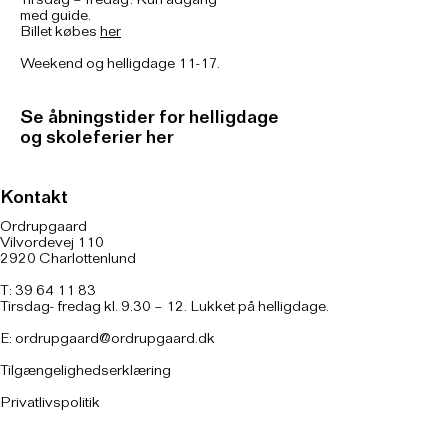
Tirsdag – fredag: Kun adgang
med guide.
Billet købes
her
Weekend og helligdage 11-17.
Se åbningstider for helligdage
og skoleferier her
Kontakt
Ordrupgaard
Vilvordevej 110
2920 Charlottenlund
T: 39 64 11 83
Tirsdag- fredag kl. 9.30 – 12. Lukket på helligdage.
E:
ordrupgaard@ordrupgaard.dk
Tilgængelighedserklæring
Privatlivspolitik