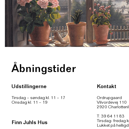
Åbningstider
Udstillingerne
Kontakt
Tirsdag – søndag kl. 11 – 17
Ordrupgaard
Onsdag kl. 11 – 19
Vilvordevej 110
2920 Charlotten
T: 39 64 11 83
Tirsdag- fredag k
Finn Juhls Hus
Lukket på hellig