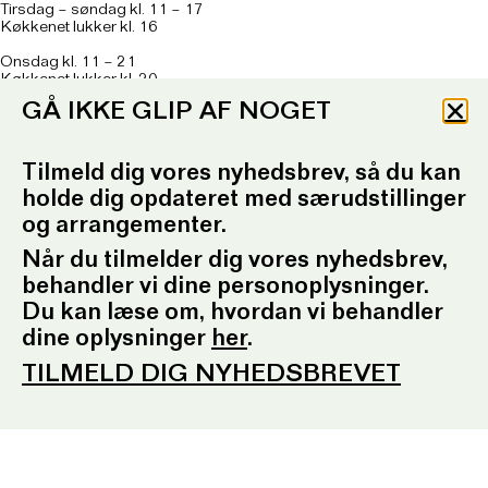
Tirsdag – søndag kl. 11 – 17
Køkkenet lukker kl. 16
Onsdag kl. 11 – 21
Køkkenet lukker kl. 20
GÅ IKKE GLIP AF NOGET
Om caféen
her
T: 93 96 99 61
Telefontid: Tirsdag – fredag
Tilmeld dig vores nyhedsbrev, så du kan
kl. 10.30-12.30 og kl. 16.30-17.30
holde dig opdateret med særudstillinger
E:
ordrupgaard.mondrups@outlook.d
k
og arrangementer.
Når du tilmelder dig vores nyhedsbrev,
behandler vi dine personoplysninger.
Presserum
Du kan læse om, hvordan vi behandler
Pressemeddelelser
dine oplysninger
her
.
Pressebilleder
Presseansvarlig
TILMELD DIG NYHEDSBREVET
Fotobestilling
Sociale medier
Facebook
Instagram