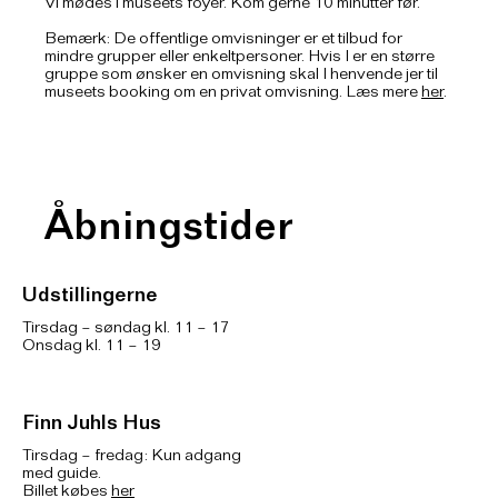
Vi mødes i museets foyer. Kom gerne 10 minutter før.
Bemærk: De offentlige omvisninger er et tilbud for
mindre grupper eller enkeltpersoner. Hvis I er en større
gruppe som ønsker en omvisning skal I henvende jer til
museets booking om en privat omvisning. Læs mere
her
.
Åbningstider
Udstillingerne
Tirsdag – søndag kl. 11 – 17
Onsdag kl. 11 – 19
Finn Juhls Hus
Tirsdag – fredag: Kun adgang
med guide.
Billet købes
her