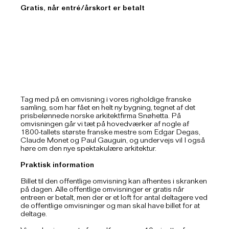
Gratis, når entré/årskort er betalt
Tag med på en omvisning i vores righoldige franske
samling, som har fået en helt ny bygning, tegnet af det
prisbelønnede norske arkitektfirma Snøhetta. På
omvisningen går vi tæt på hovedværker af nogle af
1800-tallets største franske mestre som Edgar Degas,
Claude Monet og Paul Gauguin, og undervejs vil I også
høre om den nye spektakulære arkitektur.
Praktisk information
Billet til den offentlige omvisning kan afhentes i skranken
på dagen. Alle offentlige omvisninger er gratis når
entreen er betalt, men der er et loft for antal deltagere ved
de offentlige omvisninger og man skal have billet for at
deltage.