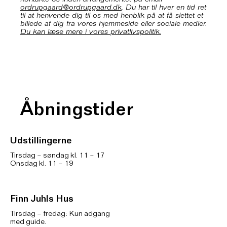
kontakte os inden arrangementet på email
ordrupgaard@ordrupgaard.dk
. Du har til hver en tid ret
til at henvende dig til os med henblik på at få slettet et
billede af dig fra vores hjemmeside eller sociale medier.
Du kan læse mere i vores privatlivspolitik.
Åbningstider
Udstillingerne
Tirsdag – søndag kl. 11 – 17
Onsdag kl. 11 – 19
Finn Juhls Hus
Tirsdag – fredag: Kun adgang
med guide.