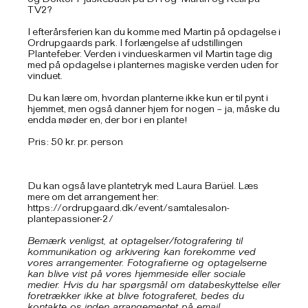
og Doktor Pjuskebusk på DR og ‘Martin og Ketil på
TV2?
I efterårsferien kan du komme med Martin på opdagelse i
Ordrupgaards park. I forlængelse af udstillingen
Plantefeber. Verden i vindueskarmen vil Martin tage dig
med på opdagelse i planternes magiske verden uden for
vinduet.
Du kan lære om, hvordan planterne ikke kun er til pynt i
hjemmet, men også danner hjem for nogen – ja, måske du
endda møder en, der bor i en plante!
Pris: 50 kr. pr. person
Du kan også lave plantetryk med Laura Barüel. Læs
mere om det arrangement her:
https://ordrupgaard.dk/event/samtalesalon-
plantepassioner-2/
Bemærk venligst, at optagelser/fotografering til
kommunikation og arkivering kan forekomme ved
vores arrangementer. Fotografierne og optagelserne
kan blive vist på vores hjemmeside eller sociale
medier. Hvis du har spørgsmål om databeskyttelse eller
foretrækker ikke at blive fotograferet, bedes du