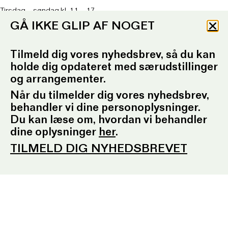
Tirsdag – søndag kl. 11 – 17
Køkkenet lukker kl. 16
GÅ IKKE GLIP AF NOGET
Onsdag kl. 11 – 21
Køkkenet lukker kl. 20
Tilmeld dig vores nyhedsbrev, så du kan
Om caféen
her
holde dig opdateret med særudstillinger
T: 93 96 99 61
og arrangementer.
Telefontid: Tirsdag – fredag
kl. 10.30-12.30 og kl. 16.30-17.30
Når du tilmelder dig vores nyhedsbrev,
behandler vi dine personoplysninger.
E:
ordrupgaard.mondrups@outlook.d
k
Du kan læse om, hvordan vi behandler
dine oplysninger
her
.
Presserum
TILMELD DIG NYHEDSBREVET
Pressemeddelelser
Pressebilleder
Presseansvarlig
Fotobestilling
Sociale medier
Facebook
Instagram