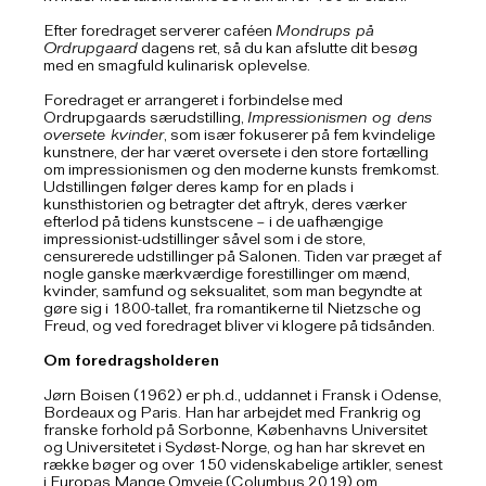
Efter foredraget serverer caféen
Mondrups på
Ordrupgaard
dagens ret, så du kan afslutte dit besøg
med en smagfuld kulinarisk oplevelse.
Foredraget er arrangeret i forbindelse med
Ordrupgaards særudstilling,
Impressionismen og dens
oversete kvinder
, som især fokuserer på fem kvindelige
kunstnere, der har været oversete i den store fortælling
om impressionismen og den moderne kunsts fremkomst.
Udstillingen følger deres kamp for en plads i
kunsthistorien og betragter det aftryk, deres værker
efterlod på tidens kunstscene – i de uafhængige
impressionist-udstillinger såvel som i de store,
censurerede udstillinger på Salonen. Tiden var præget af
nogle ganske mærkværdige forestillinger om mænd,
kvinder, samfund og seksualitet, som man begyndte at
gøre sig i 1800-tallet, fra romantikerne til Nietzsche og
Freud, og ved foredraget bliver vi klogere på tidsånden.
Om foredragsholderen
Jørn Boisen (1962) er ph.d., uddannet i Fransk i Odense,
Bordeaux og Paris. Han har arbejdet med Frankrig og
franske forhold på Sorbonne, Københavns Universitet
og Universitetet i Sydøst-Norge, og han har skrevet en
række bøger og over 150 videnskabelige artikler, senest
i Europas Mange Omveje (Columbus 2019) om