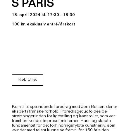
S PARIS
18. april 2024 kl. 17:30 - 18:30
100 kr. eksklusiv entré/årskort
Køb Billet
Kom til et spændende foredrag med Jørn Boisen, der er
ekspert i franske forhold. I foredraget udfoldes de
strømninger inden for ligestilling og kønsroller, som var
fremherskende i impressionisternes Paris og skabte
fundamentet for det forhindringsfyldte kunstnerliv, som
kvinder med talent kunne se frem til for 150 år siden.