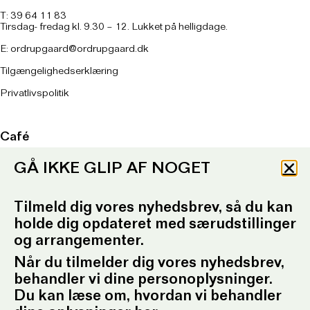
T: 39 64 11 83
Tirsdag- fredag kl. 9.30 – 12. Lukket på helligdage.
E:
ordrupgaard@ordrupgaard.dk
Tilgængelighedserklæring
Privatlivspolitik
Café
Tirsdag – søndag kl. 11 – 17
GÅ IKKE GLIP AF NOGET
Køkkenet lukker kl. 16
Onsdag kl. 11 – 21
Køkkenet lukker kl. 20
Tilmeld dig vores nyhedsbrev, så du kan
holde dig opdateret med særudstillinger
Om caféen
her
og arrangementer.
T: 93 96 99 61
Telefontid: Tirsdag – fredag
Når du tilmelder dig vores nyhedsbrev,
kl. 10.30-12.30 og kl. 16.30-17.30
behandler vi dine personoplysninger.
E:
ordrupgaard.mondrups@outlook.d
k
Du kan læse om, hvordan vi behandler