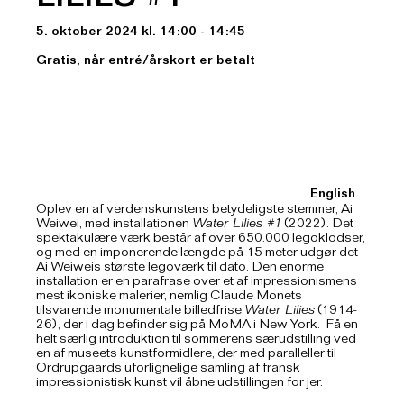
LILIES #1
5. oktober 2024 kl. 14:00 - 14:45
Gratis, når entré/årskort er betalt
English
Oplev en af verdenskunstens betydeligste stemmer, Ai
Weiwei, med installationen
Water Lilies #1
(2022). Det
spektakulære værk består af over 650.000 legoklodser,
og med en imponerende længde på 15 meter udgør det
Ai Weiweis største legoværk til dato. Den enorme
installation er en parafrase over et af impressionismens
mest ikoniske malerier, nemlig Claude Monets
tilsvarende monumentale billedfrise
Water Lilies
(1914-
26), der i dag befinder sig på MoMA i New York. Få en
helt særlig introduktion til sommerens særudstilling ved
en af museets kunstformidlere, der med paralleller til
Ordrupgaards uforlignelige samling af fransk
impressionistisk kunst vil åbne udstillingen for jer.