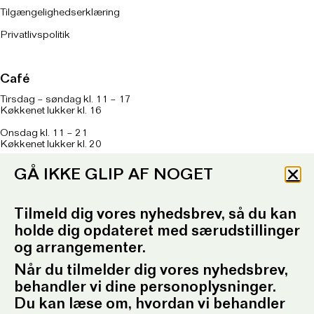
Tilgængelighedserklæring
Privatlivspolitik
Café
Tirsdag – søndag kl. 11 – 17
Køkkenet lukker kl. 16
Onsdag kl. 11 – 21
Køkkenet lukker kl. 20
Om caféen
her
GÅ IKKE GLIP AF NOGET
T: 93 96 99 61
Telefontid: Tirsdag – fredag
kl. 10.30-12.30 og kl. 16.30-17.30
Tilmeld dig vores nyhedsbrev, så du kan
holde dig opdateret med særudstillinger
E:
ordrupgaard.mondrups@outlook.d
k
og arrangementer.
Når du tilmelder dig vores nyhedsbrev,
Presserum
behandler vi dine personoplysninger.
Pressemeddelelser
Du kan læse om, hvordan vi behandler
Pressebilleder