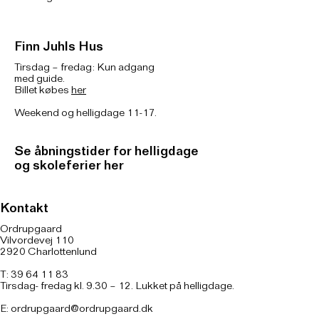
Finn Juhls Hus
Tirsdag – fredag: Kun adgang
med guide.
Billet købes
her
Weekend og helligdage 11-17.
Se åbningstider for helligdage
og skoleferier her
Kontakt
Ordrupgaard
Vilvordevej 110
2920 Charlottenlund
T: 39 64 11 83
Tirsdag- fredag kl. 9.30 – 12. Lukket på helligdage.
E:
ordrupgaard@ordrupgaard.dk