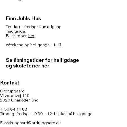
Finn Juhls Hus
Tirsdag – fredag: Kun adgang
med guide.
Billet købes
her
Weekend og helligdage 11-17.
Se åbningstider for helligdage
og skoleferier her
Kontakt
Ordrupgaard
Vilvordevej 110
2920 Charlottenlund
T: 39 64 11 83
Tirsdag- fredag kl. 9.30 – 12. Lukket på helligdage.
E:
ordrupgaard@ordrupgaard.dk