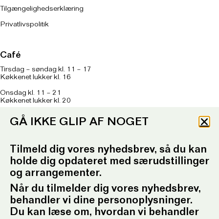
Tilgængelighedserklæring
Privatlivspolitik
Café
Tirsdag – søndag kl. 11 – 17
Køkkenet lukker kl. 16
Onsdag kl. 11 – 21
Køkkenet lukker kl. 20
Om caféen
her
GÅ IKKE GLIP AF NOGET
T: 93 96 99 61
Telefontid: Tirsdag – fredag
kl. 10.30-12.30 og kl. 16.30-17.30
Tilmeld dig vores nyhedsbrev, så du kan
holde dig opdateret med særudstillinger
E:
ordrupgaard.mondrups@outlook.d
k
og arrangementer.
Når du tilmelder dig vores nyhedsbrev,
Presserum
behandler vi dine personoplysninger.
Pressemeddelelser
Du kan læse om, hvordan vi behandler
Pressebilleder