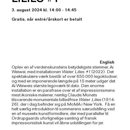
LILIES #1
3. august 2024 kl. 14:00 - 14:45
Gratis, når entré/årskort er betalt
English
Oplev en af verdenskunstens betydeligste stemmer, Ai
Weiwei, med installationen
Water Lilies #1
(2022). Det
spektakulære værk består af over 650.000 legoklodser,
og med en imponerende længde på 15 meter udgør det
Ai Weiweis største legoværk til dato. Den enorme
installation er en parafrase over et af impressionismens
mest ikoniske malerier, nemlig Claude Monets
tilsvarende monumentale billedfrise
Water Lilies
(1914-
26), der i dag befinder sig på MoMA i New York. Få en
helt særlig introduktion til sommerens særudstilling ved
en af museets kunstformidlere, der med paralleller til
Ordrupgaards uforlignelige samling af fransk
impressionistisk kunst vil åbne udstillingen for jer.