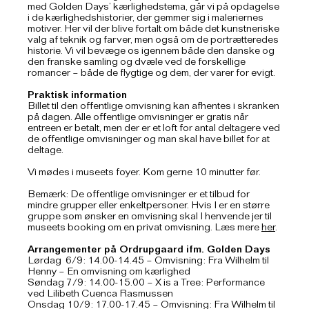
med Golden Days’ kærlighedstema, går vi på opdagelse
i de kærlighedshistorier, der gemmer sig i maleriernes
motiver. Her vil der blive fortalt om både det kunstneriske
valg af teknik og farver, men også om de portrætteredes
historie. Vi vil bevæge os igennem både den danske og
den franske samling og dvæle ved de forskellige
romancer – både de flygtige og dem, der varer for evigt.
Praktisk information
Billet til den offentlige omvisning kan afhentes i skranken
på dagen. Alle offentlige omvisninger er gratis når
entreen er betalt, men der er et loft for antal deltagere ved
de offentlige omvisninger og man skal have billet for at
deltage.
Vi mødes i museets foyer. Kom gerne 10 minutter før.
Bemærk: De offentlige omvisninger er et tilbud for
mindre grupper eller enkeltpersoner. Hvis I er en større
gruppe som ønsker en omvisning skal I henvende jer til
museets booking om en privat omvisning. Læs mere
her
.
Arrangementer på Ordrupgaard ifm. Golden Days
Lørdag 6/9: 14.00-14.45 – Omvisning: Fra Wilhelm til
Henny – En omvisning om kærlighed
Søndag 7/9: 14.00-15.00 – X is a Tree: Performance
ved Lilibeth Cuenca Rasmussen
Onsdag 10/9: 17.00-17.45 – Omvisning: Fra Wilhelm til