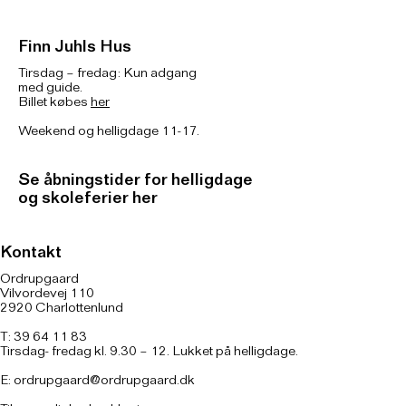
Finn Juhls Hus
Tirsdag – fredag: Kun adgang
med guide.
Billet købes
her
Weekend og helligdage 11-17.
Se åbningstider for helligdage
og skoleferier her
Kontakt
Ordrupgaard
Vilvordevej 110
2920 Charlottenlund
T: 39 64 11 83
Tirsdag- fredag kl. 9.30 – 12. Lukket på helligdage.
E:
ordrupgaard@ordrupgaard.dk