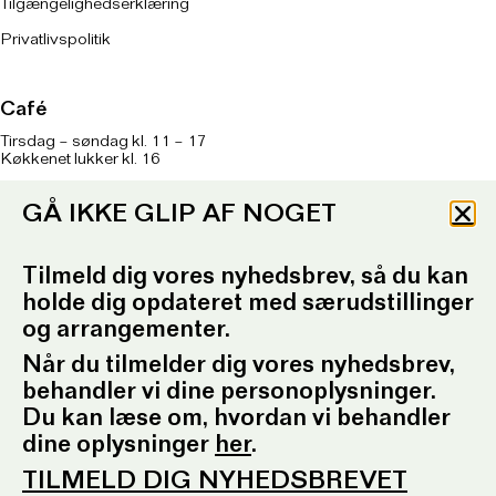
Tilgængelighedserklæring
Privatlivspolitik
Café
Tirsdag – søndag kl. 11 – 17
Køkkenet lukker kl. 16
Onsdag kl. 11 – 21
GÅ IKKE GLIP AF NOGET
Køkkenet lukker kl. 20
Om caféen
her
Tilmeld dig vores nyhedsbrev, så du kan
T: 93 96 99 61
holde dig opdateret med særudstillinger
Telefontid: Tirsdag – fredag
kl. 10.30-12.30 og kl. 16.30-17.30
og arrangementer.
E:
ordrupgaard.mondrups@outlook.d
k
Når du tilmelder dig vores nyhedsbrev,
behandler vi dine personoplysninger.
Du kan læse om, hvordan vi behandler
Presserum
dine oplysninger
her
.
Pressemeddelelser
Pressebilleder
TILMELD DIG NYHEDSBREVET
Presseansvarlig