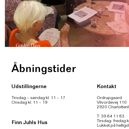
Åbningstider
Udstillingerne
Kontakt
Tirsdag – søndag kl. 11 – 17
Ordrupgaard
Onsdag kl. 11 – 19
Vilvordevej 110
2920 Charlotten
T: 39 64 11 83
Tirsdag- fredag k
Finn Juhls Hus
Lukket på hellig