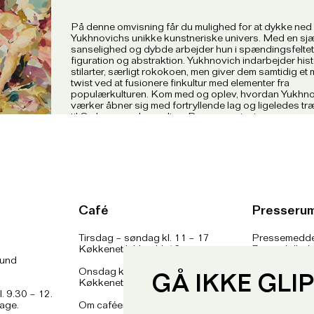
På denne omvisning får du mulighed for at dykke ned 
Yukhnovichs unikke kunstneriske univers. Med en sj
sanselighed og dybde arbejder hun i spændingsfeltet
figuration og abstraktion. Yukhnovich indarbejder his
stilarter, særligt rokokoen, men giver dem samtidig e
twist ved at fusionere finkultur med elementer fra
populærkulturen. Kom med og oplev, hvordan Yukhn
værker åbner sig med fortryllende lag og ligeledes tr
til Ordrupgaards samling. Denne omvisning er en en
mulighed for at komme nærmere på en kunstner, der a
spås en central plads i kunsthistorien
Praktisk information
Billet til den offentlige omvisning kan afhentes i skra
dagen. Alle offentlige omvisninger er gratis når entreen
men der er et loft for antal deltagere ved de offentlig
Café
Presseru
og man skal have billet for at deltage.
Tirsdag – søndag kl. 11 – 17
Pressemedde
Vi mødes i museets foyer. Kom gerne 10 minutter før.
Køkkenet lukker kl. 16
Pressebilled
lund
Presseansvar
Bemærk: De offentlige omvisninger er et tilbud for mi
Onsdag kl. 11 – 21
Fotobestillin
eller enkeltpersoner. Hvis I er en større gruppe som ø
GÅ IKKE GLI
Køkkenet lukker kl. 20
omvisning skal I henvende jer til museets booking om 
l. 9.30 – 12.
omvisning. Læs mere
her
.
dage.
Om caféen
her