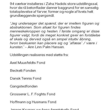
94 værker installeres i Zaha Hadids store udstillingssal,
hvor de rå betonflader danner baggrund for en sanselig
totaloplevelse af farver, former og nogle af livets helt
grundlæggende spørgsmål.
“Jeg undersøger det spænd, der er imellem figuren og
abstraktionen. Som afsæt for figuren findes
menneskekroppen og hesten. I første omgang er disse
figurer valgt, fordi de meget konkret giver en forståelse
af skala og derved også en simpel intuitiv åbning,
hvori beskueren kan placere sig og ”aflæse” / være i
kunsten.”
– Ann Linn Palm Hansen.
Udstillingen realiseres med støtte fra:
Axel Muusfeldts Fond
Beckett-Fonden
Dansk Tennis Fond
Gangstedfonden
Grosserer L. F. Foghts Fond
Hoffmann og Husmans Fond