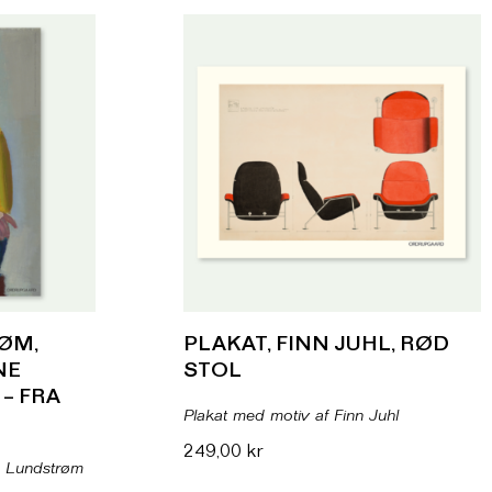
ØM,
PLAKAT, FINN JUHL, RØD
NE
STOL
– FRA
Plakat med motiv af Finn Juhl
249,00
kr
m Lundstrøm