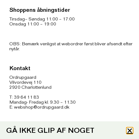
Shoppens åbningstider
Tirsdag– Søndag 11:00 – 17:00
Onsdag 11:00 – 19:00
OBS: Bemærk venligst at webordrer først bliver afsendt efter
nytår.
Kontakt
Ordrupgaard
Vilvordevej 110
2920 Charlottenlund
T: 39 64 11 83
Mandag- Fredag kl. 9.30 – 11.30
E:
webshop@ordrupgaard.dk
Info
GÅ IKKE GLIP AF NOGET
Handelsbetingelser