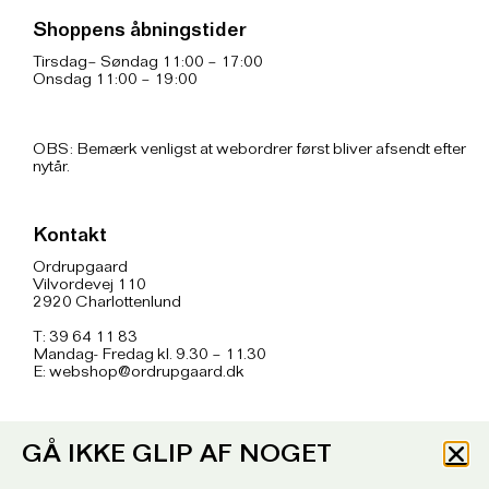
Shoppens åbningstider
Tirsdag– Søndag 11:00 – 17:00
Onsdag 11:00 – 19:00
OBS: Bemærk venligst at webordrer først bliver afsendt efter
nytår.
Kontakt
Ordrupgaard
Vilvordevej 110
2920 Charlottenlund
T: 39 64 11 83
Mandag- Fredag kl. 9.30 – 11.30
E:
webshop@ordrupgaard.dk
Info
GÅ IKKE GLIP AF NOGET
Handelsbetingelser