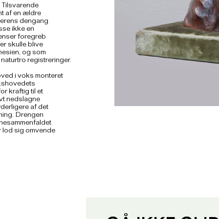
k. Tilsvarende
nt af en ældre
tnerens dengang
sse ikke en
denser foregreb
r skulle blive
nesien, og som
naturtro registreringer.
oved i voks monteret
okshovedets
 kraftig til et
lvt nedslagne
derligere af det
nning. Drengen
avnesammenfaldet
r lod sig omvende