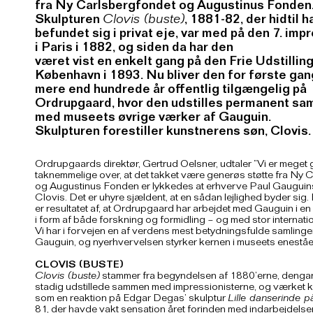
fra Ny Carlsbergfondet og Augustinus Fonden
Skulpturen
Clovis (buste)
, 1881-82, der hidtil h
befundet sig i privat eje, var med på den 7. imp
i Paris i 1882, og siden da har den
været vist en enkelt gang på den Frie Udstilling
København i 1893. Nu bliver den for første gan
mere end hundrede år offentlig tilgængelig på
Ordrupgaard, hvor den udstilles permanent s
med museets øvrige værker af Gauguin.
Skulpturen forestiller kunstnerens søn, Clovis.
Ordrupgaards direktør, Gertrud Oelsner, udtaler ”Vi er meget 
taknemmelige over, at det takket være generøs støtte fra Ny 
og Augustinus Fonden er lykkedes at erhverve Paul Gauguins
Clovis. Det er uhyre sjældent, at en sådan lejlighed byder sig
er resultatet af, at Ordrupgaard har arbejdet med Gauguin i e
i form af både forskning og formidling – og med stor interna
Vi har i forvejen en af verdens mest betydningsfulde samlinge
Gauguin, og nyerhvervelsen styrker kernen i museets eneståe
CLOVIS (BUSTE)
Clovis (buste)
stammer fra begyndelsen af 1880’erne, deng
stadig udstillede sammen med impressionisterne, og værket k
som en reaktion på Edgar Degas’ skulptur
Lille danserinde p
81, der havde vakt sensation året forinden med indarbejdelse