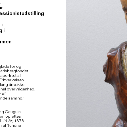
.
ar
ressionistudstilling
 i
g i
ammen
glade for og
Carlsbergfondet
 portræt af
. Erhvervelsen
n lang årrække
tional overvågenhed.
r af
nde samling.”
ang Gauguin
an opfattes
å 14 år
, 1878-
n af ’fundne