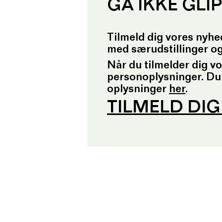
GÅ IKKE GLI
Tilmeld dig vores nyhe
med særudstillinger o
Når du tilmelder dig v
personoplysninger. Du
oplysninger
her
.
TILMELD DI