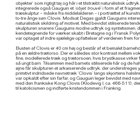
objekter’ som rigtigt tøj og hår i et tilstræbt naturalistisk udtry
integrerede også Gauguin et ’
objet trouvé
’ i form af et fragme
træskulptur – måske fra middelalderen – i portrættet af kuns
to-tre årige søn Clovis. Modsat Degas gjaldt Gauguins intere
naturalistisk skildring af motivet. Med bevidst stiliserede ten
skulpturen snarere Gauguins modne udtryk og syntetismen, de
kendetegnende for værker skabt i Bretagne og i Fransk Poly
var optaget af indre sjælelige opfattelser af verdenen frem for 
Busten af Clovis er 40 cm høj og består af et bemalet barneh
på en ældre trætorso. Der er således stor kontrast mellem v
fine, modellerede træk og trætorsoen, hvis brystkasse virker for
så ungt barn. Tilsammen med barnets stiliserede hår og de ha
øjne får skulpturen et arkaiserende udtryk, der understreges y
primitivt indridsede navnetræk ’Clovis’ langs skjortens halsli
var opkaldt efter sin farfar, og Gauguin leger bevidst med n
med den frankiske Kong Clovis (Klodevig I, ca. 466-511), de
til katolicismen og indførte kristendommen i Frankrig.